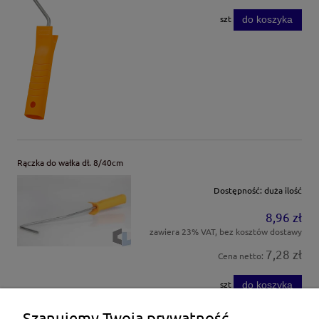
szt
do koszyka
Rączka do wałka dł. 8/40cm
Dostępność:
duża ilość
8,96 zł
zawiera 23% VAT, bez kosztów dostawy
7,28 zł
Cena netto:
szt
do koszyka
Szanujemy Twoją prywatność