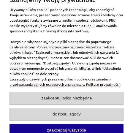
Rączka do wałka profesjonalnego 180
Używamy plików cookie i podobnych technologii, aby zapamiętać
Dostępność:
duża ilość
Twoje ustawienia, prezentować spersonalizowane treści i reklamy oraz
Wysyłka w:
48 godzin
udostępniać funkcje związane z mediami społecznościowymi. Pliki
cookie wykorzystujemy również do mierzenia ruchu i analizowania
20,22 zł
sposobu korzystania z naszej strony internetowej.
zawiera 23% VAT, bez kosztów dostawy
Domyślnie włączone są jedynie pliki niezbędne do poprawnego
16,44 zł
działania strony. Poniżej możesz zaakceptować wszystkie rodzaje
Cena netto:
plików, klikając "Zaakceptuj wszystkie", lub odmówić ich używania (z
wyjątkiem niezbędnych). Możesz też dostosować pliki do swoich
szt
do koszyka
potrzeb, wybierając "Dostosuj zgody". Udzieloną zgodę możesz w
dowolnym momencie wycofać lub zmienić, klikając w link "Ustawienia
plików cookies" na dole strony.
Szczegóły o używanych przez nas plikach cookie oraz zasadach
przetwarzania danych osobowych znajdziesz w Polityce prywatności.
O nas
zaakceptuj tylko niezbędne
Obsługa klienta
dostosuj zgody
Pomoc
zaakceptuj wszystkie